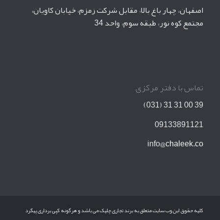
اصفهان، چهار باغ بالا، مقابل شرکت زمزم، خیابان کاویان،
مجتمع کوه نور، طبقه سوم، واحد 34
تماس با دفتر مرکزی
39 00 31 31 (031)
09133891121
info
@chaleek.co
کلیه حقوق این وب سایت متعلق به برند تجاری چلیک می باشد و هرگونه کپی برداری پیگرد