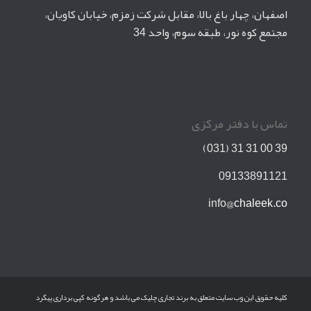
اصفهان، چهار باغ بالا، مقابل شرکت زمزم، خیابان کاویان،
مجتمع کوه نور، طبقه سوم، واحد 34
تماس با دفتر مرکزی
39 00 31 31 (031)
09133891121
info
@chaleek.co
کلیه حقوق این وب سایت متعلق به برند تجاری چلیک می باشد و هرگونه کپی برداری پیگرد